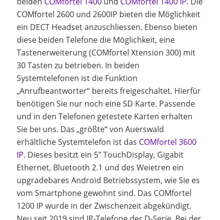
beiden
COMfortel 1400
und
COMfortel 1400 IP
. Die
COMfortel 2600 und 2600IP bieten die Möglichkeit
ein DECT Headset anzuschliessen. Ebenso bieten
diese beiden Telefone die Möglichkeit, eine
Tastenerweiterung (COMfortel Xtension 300) mit
30 Tasten zu betrieben. In beiden
Systemtelefonen ist die Funktion
„Anrufbeantworter“ bereits freigeschaltet. Hierfür
benötigen Sie nur noch eine SD Karte. Passende
und in den Telefonen getestete Karten erhalten
Sie bei uns. Das „größte“ von Auerswald
erhältliche Systemtelefon ist das
COMfortel 3600
IP
. Dieses besitzt ein 5″ TouchDisplay, Gigabit
Ethernet, Bluetooth 2.1 und des Weietren ein
upgradebares Android Betriebssystem, wie Sie es
vom Smartphone gewohnt sind. Das COMfortel
1200 IP wurde in der Zwischenzeit abgekündigt.
Neu seit 2019 sind IP-Telefone der D-Serie. Bei der