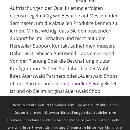
besuchen.
Auffrischungen der Qualifizierung erfolgen
ebenso regelmäßig wie Besuche auf Messen oder
Seminaren, um die aktuellen Produkte kennen zu
lernen. Mir ist wichtig, dass Sie den passenden
Support bei mir erhalten und nicht mit dem
Hersteller Support Kontakt aufnehmen müssen.
Daher vertreibe ich Auerswald – aus einer Hand.
Von der Planung über die Beschaffung bis zur
Konfiguration. Achten Sie daher bei der Wahl
Ihres Auerswald Partners oder „Auerswald Shops“
ob der Partner auf der
Fachhändler Seite
gelistet
ist und ob Sie im original Auerswald Shop
einkaufen. Der Sitz von Auerswald befindet sich in
Diese Website benutzt Cookies. Um Cookies zu deaktivieren,
Cremlingen.
müssen Sie in den Browser-Einstellungen das Speichern von
Cookies unterbinden. Wenn Sie die Website weiter nutzen, gehen
wir von Ihrer Einverständnis aus. Ansonsten bitten wir Sie, diese