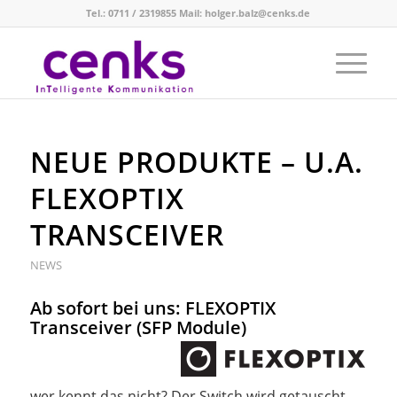
Tel.: 0711 / 2319855 Mail: holger.balz@cenks.de
NEUE PRODUKTE – U.A.
FLEXOPTIX
TRANSCEIVER
NEWS
Ab sofort bei uns: FLEXOPTIX
Transceiver (SFP Module)
wer kennt das nicht? Der Switch wird getauscht